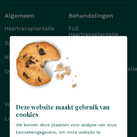
Algemeen
Behandelingen
Haartransplantatie
FUE
Haartransplantatie
Specialisten
FUT
Haartransplantatie
Nieuws
Wenkbrauwtransplantati
Over Transhair
Alle behandelingen
Voor/na foto’s
Deze website maakt gebruik van
cookies
Locaties
We kunnen deze plaatsen voor analyse van onze
bezoekersgegevens, om onze website te