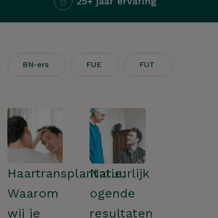
25+ jaar ervaring
BN-ers
FUE
FUT
Haartransplantatie:
Natuurlijk
Waarom
ogende
wij je
resultaten