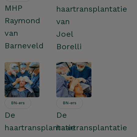
MHP
haartransplantatie
Raymond
van
van
Joel
Barneveld
Borelli
BN-ers
BN-ers
De
De
haartransplantatie
haartransplantatie