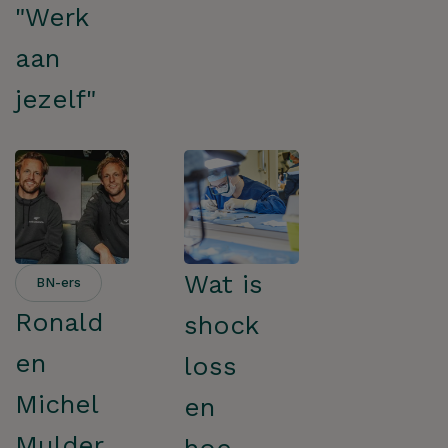
"Werk
aan
jezelf"
Wat is
BN-ers
Ronald
shock
en
loss
Michel
en
Mulder