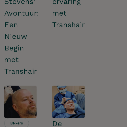
Stevens'
ervaring
ZOEKEN
Avontuur:
met
Een
Transhair
Nieuw
Begin
met
Transhair
De
BN-ers