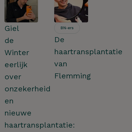
Giel
BN-ers
De
de
haartransplantatie
Winter
van
eerlijk
Flemming
over
onzekerheid
en
nieuwe
haartransplantatie: