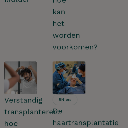
hoe
kan
het
worden
voorkomen?
Verstandig
BN-ers
De
transplanteren:
haartransplantatie
hoe