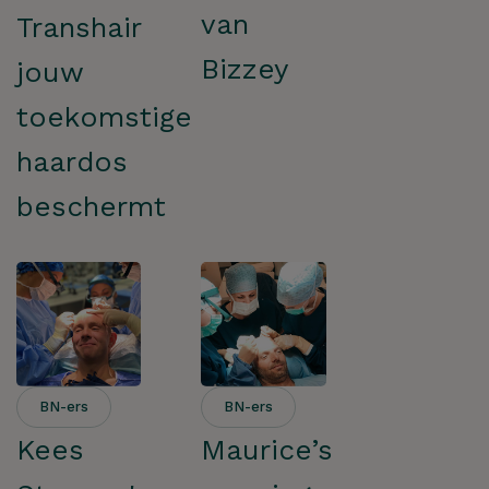
van
Transhair
Bizzey
jouw
toekomstige
haardos
beschermt
Hoe kunnen we je
BN-ers
BN-ers
helpen?
Kees
Maurice’s