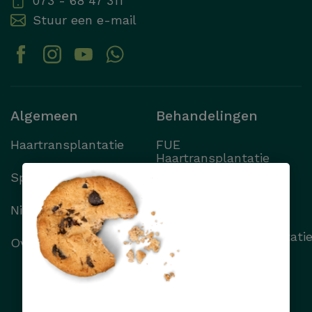
073 - 68 47 311
Stuur een e-mail
Algemeen
Behandelingen
Haartransplantatie
FUE
Haartransplantatie
Specialisten
FUT
Haartransplantatie
Nieuws
Wenkbrauwtransplantati
Over Transhair
Alle behandelingen