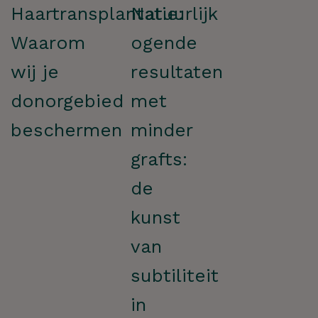
Haartransplantatie:
Natuurlijk
Waarom
ogende
wij je
resultaten
donorgebied
met
beschermen
minder
Hoe kunnen we je
grafts:
helpen?
de
kunst
van
ZOEKEN
subtiliteit
in