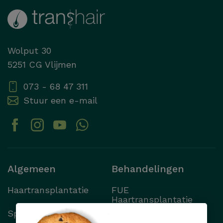
Wolput 30
5251 CG Vlijmen
073 - 68 47 311
Stuur een e-mail
Algemeen
Behandelingen
Haartransplantatie
FUE
Haartransplantatie
Specialisten
FUT