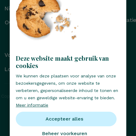
Haartransplantatie
Nieuws
Wenkbrauwtransplantati
Over Transhair
Alle behandelingen
Voor/na foto’s
Deze website maakt gebruik van
cookies
Locaties
We kunnen deze plaatsen voor analyse van onze
bezoekersgegevens, om onze website te
verbeteren, gepersonaliseerde inhoud te tonen en
Copyright © Transhair 2026, Alle rechten voorbehouden
om u een geweldige website-ervaring te bieden.
Meer informatie
Privacy statement
Responsible disclosure
Accepteer alles
Cookies
Klachten- en geschillenregeling
Beheer voorkeuren