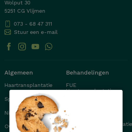
Wolput 30
5251 CG Vlijmen
073 - 68 47 311
Stuur een e-mail
Algemeen
Behandelingen
Haartransplantatie
FUE
Haartransplantatie
Specialisten
FUT
Haartransplantatie
Nieuws
Wenkbrauwtransplantati
Over Transhair