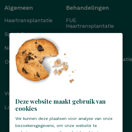
Algemeen
Behandelingen
Haartransplantatie
FUE
Haartransplantatie
Specialisten
FUT
Haartransplantatie
Nieuws
Wenkbrauwtransplantati
Over Transhair
Alle behandelingen
Voor/na foto’s
Deze website maakt gebruik van
Locaties
cookies
We kunnen deze plaatsen voor analyse van onze
bezoekersgegevens, om onze website te