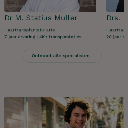
Dr M. Statius Muller
Drs. F
Haartransplantatie arts
Haartrans
7 jaar ervaring | 4K+ transplantaties
20 jaar er
Ontmoet alle specialisten