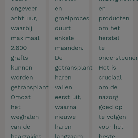
ongeveer
en
en
acht uur,
groeiproces
producten
waarbij
duurt
om het
maximaal
enkele
herstel
2.800
maanden.
te
grafts
De
ondersteunen
kunnen
getransplanteerde
Het is
worden
haren
cruciaal
getransplanteerd.
vallen
om de
Omdat
eerst uit,
nazorg
het
waarna
goed op
weghalen
nieuwe
te volgen
van de
haren
voor het
haarzakjes
langzaam
beste