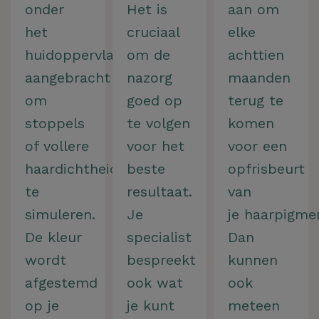
onder
Het is
aan om
het
cruciaal
elke
huidoppervlak
om de
achttien
aangebracht
nazorg
maanden
om
goed op
terug te
stoppels
te volgen
komen
of vollere
voor het
voor een
haardichtheid
beste
opfrisbeurt
te
resultaat.
van
simuleren.
Je
je haarpigmen
Hoe kunnen we je
De kleur
specialist
Dan
wordt
bespreekt
kunnen
helpen?
afgestemd
ook wat
ook
op je
je kunt
meteen