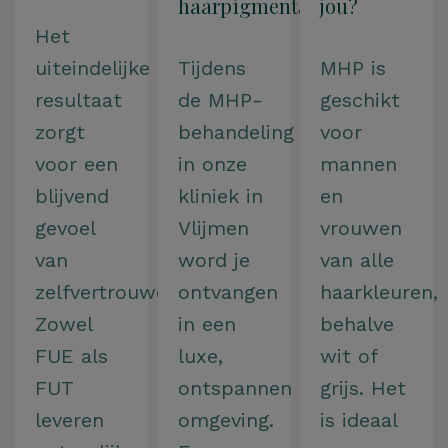
haarpigmentatie?
jou?
Het
uiteindelijke
Tijdens
MHP is
resultaat
de MHP-
geschikt
zorgt
behandeling
voor
voor een
in onze
mannen
blijvend
kliniek in
en
gevoel
Vlijmen
vrouwen
van
word je
van alle
zelfvertrouwen.
ontvangen
haarkleuren,
Zowel
in een
behalve
FUE als
luxe,
wit of
FUT
ontspannen
grijs. Het
leveren
omgeving.
is ideaal