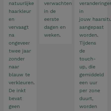
natuurlijke
verwachten
veranderinge
ZOEKEN
haarkleur
in de
in
en
eerste
jouw haarsit
vervaagt
dagen en
aangepast
na
weken.
worden.
ongeveer
Tijdens
twee jaar
de
zonder
touch-
naar
up, die
blauw te
gemiddeld
verkleuren.
een uur
De inkt
per zone
bevat
duurt,
geen
worden