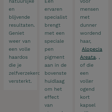
natuurlijke
Een
voor
en
ervaren
mensen
blijvende
specialist
met
resultaten.
brengt
dunner
Geniet
met een
wordend
weer van
speciale
haar,
een volle
pen
Alopecia
haardos
pigment
Areata
. ,
die je
aan in de
of die
zelfverzekerdheid
bovenste
een
versterkt.
huidlaag
voller
om het
ogend
effect
kort
van
kapsel