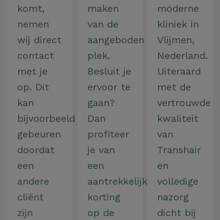
komt,
maken
moderne
nemen
van de
kliniek in
wij direct
aangeboden
Vlijmen,
contact
plek.
Nederland.
met je
Besluit je
Uiteraard
op. Dit
ervoor te
met de
kan
gaan?
vertrouwde
bijvoorbeeld
Dan
kwaliteit
gebeuren
profiteer
van
doordat
je van
Transhair
een
een
en
andere
aantrekkelijke
volledige
cliënt
korting
nazorg
zijn
op de
dicht bij