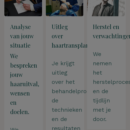
Analyse
Uitleg
Herstel en
van jouw
over
verwachtinge
situatie
haartransplantatie
We
We
Je krijgt
nemen
bespreken
uitleg
het
jouw
over het
herstelproce
haaruitval,
behandelproces,
en de
wensen
de
tijdlijn
en
technieken
met je
doelen.
en de
door.
resultaten
We