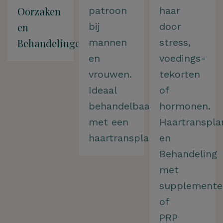
Oorzaken
patroon
haar
en
bij
door
Behandelingen
mannen
stress,
en
voedings-
vrouwen.
tekorten
Ideaal
of
behandelbaar
hormonen.
met een
Haartranspla
haartransplantatie.
en
Behandeling
met
supplemente
of
PRP