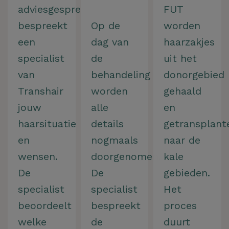
adviesgesprek
FUT
bespreekt
Op de
worden
een
dag van
haarzakjes
specialist
de
uit het
van
behandeling
donorgebied
Transhair
worden
gehaald
jouw
alle
en
haarsituatie
details
getransplant
en
nogmaals
naar de
wensen.
doorgenomen.
kale
De
De
gebieden.
specialist
specialist
Het
beoordeelt
bespreekt
proces
welke
de
duurt