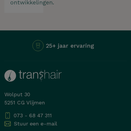
ontwikkelingen.
25+ jaar ervaring
27K+
Wolput 30
5251 CG Vlijmen
073 - 68 47 311
Stuur een e-mail