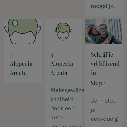
mogelijk.
3
3
Schrijf je
Alopecia
Alopecia
vrijblijvend
Areata
Areata
in
Stap 1
Pleksgewijze
kaalheid
Je meldt
door een
je
auto-
eenvoudig
immuunreactie.