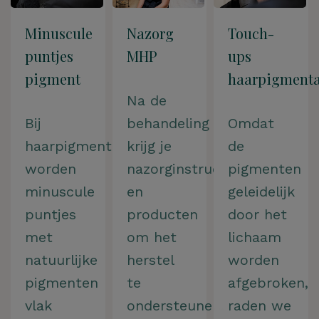
Minuscule
Nazorg
Touch-
puntjes
MHP
ups
pigment
haarpigmenta
Na de
Bij
behandeling
Omdat
haarpigmentatie
krijg je
de
worden
nazorginstructies
pigmenten
minuscule
en
geleidelijk
puntjes
producten
door het
met
om het
lichaam
natuurlijke
herstel
worden
pigmenten
te
afgebroken,
vlak
ondersteunen.
raden we