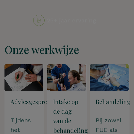
5+ jaar ervaring
27K+ suc
Onze werkwijze
Adviesgesprek
Intake op
Behandeling
de dag
Tijdens
van de
Bij zowel
het
behandeling
FUE als