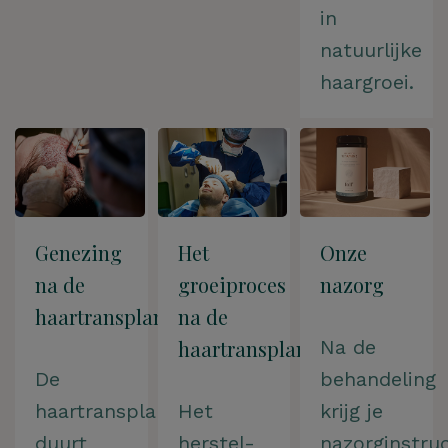
in
natuurlijke
haargroei.
Genezing
Het
Onze
na de
groeiproces
nazorg
haartransplantatie
na de
haartransplantatie
Na de
De
behandeling
haartransplantatie
Het
krijg je
duurt
herstel-
nazorginstruc