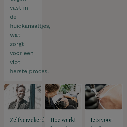
vast in
de
huidkanaaltjes,
wat
zorgt
voor een
vlot
herstelproces.
Zelfverzekerdheid
Hoe werkt
Iets voor