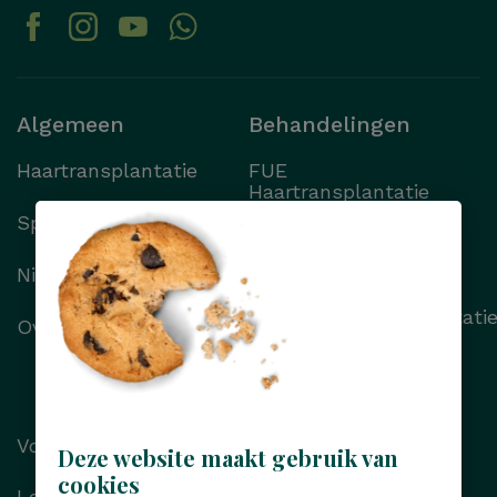
Algemeen
Behandelingen
Haartransplantatie
FUE
Haartransplantatie
Specialisten
FUT
Haartransplantatie
Nieuws
Wenkbrauwtransplantati
Over Transhair
Alle behandelingen
Voor/na foto’s
Deze website maakt gebruik van
cookies
Locaties