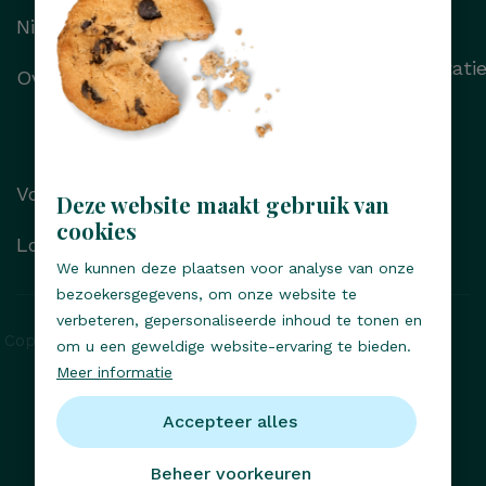
Haartransplantatie
Nieuws
Wenkbrauwtransplantati
Over Transhair
Alle behandelingen
Voor/na foto’s
Deze website maakt gebruik van
cookies
Locaties
We kunnen deze plaatsen voor analyse van onze
bezoekersgegevens, om onze website te
verbeteren, gepersonaliseerde inhoud te tonen en
Copyright © Transhair 2026, Alle rechten voorbehouden
om u een geweldige website-ervaring te bieden.
Meer informatie
Privacy statement
Responsible disclosure
Accepteer alles
Cookies
Klachten- en geschillenregeling
Beheer voorkeuren