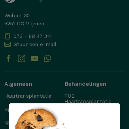
helpen?
Wolput 30
5251 CG Vlijmen
ZOEKEN
073 - 68 47 311
Stuur een e-mail
Algemeen
Behandelingen
Haartransplantatie
FUE
Haartransplantatie
Specialisten
FUT
Haartransplantatie
Nieuws