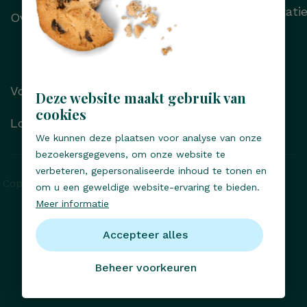
Wenkbrauwtransplantati
Over Transhair
Alle behandelingen
Voor/na foto’s
Deze website maakt gebruik van
cookies
Locaties
We kunnen deze plaatsen voor analyse van onze
bezoekersgegevens, om onze website te
verbeteren, gepersonaliseerde inhoud te tonen en
Copyright © Transhair 2026, Alle rechten voorbehouden
om u een geweldige website-ervaring te bieden.
Meer informatie
Privacy statement
Responsible disclosure
Accepteer alles
Cookies
Klachten- en geschillenregeling
Beheer voorkeuren
Transhair Academy
Algemene voorwaarden