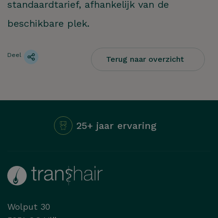
standaardtarief, afhankelijk van de
beschikbare plek.
Deel
Terug naar overzicht
25+ jaar ervaring
Hoe kunnen we je
helpen?
Wolput 30