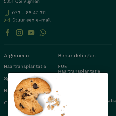
5251 CG Vlijmen
073 - 68 47 311
ZOEKEN
Stuur een e-mail
Algemeen
Behandelingen
Haartransplantatie
FUE
Haartransplantatie
Specialisten
FUT
Haartransplantatie
Nieuws
Wenkbrauwtransplantati
Over Transhair
Alle behandelingen