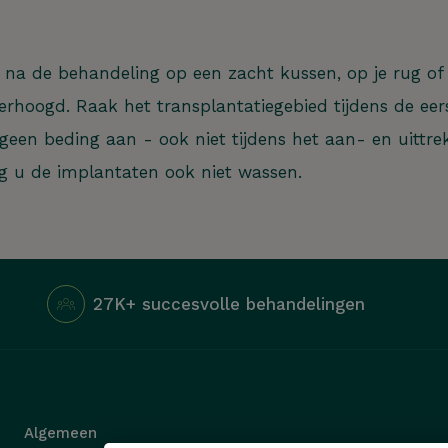
 na de behandeling op een zacht kussen, op je rug of 
verhoogd. Raak het transplantatiegebied tijdens de ee
geen beding aan - ook niet tijdens het aan- en uittre
en we je helpen?
g u de implantaten ook niet wassen.
27K+ succesvolle behandelingen
Algemeen