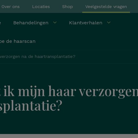
Over ons
Locaties
Shop
Veelgestelde vragen
e
Behandelingen
Klantverhalen
oe de haarscan
FUE
Behandelingen bij
BN-ers
FUT
verzorgen na de haartransplantatie?
Voor & Na foto's
FUEplus
Voor vrouwen
ik mijn haar verzorge
Wenkbrauw
plantatie?
PRP