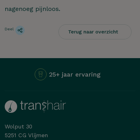
nagenoeg pijnloos.
Deel
Terug naar overzicht
25+ jaar ervaring
Hoe kunnen we je
Wolput 30
helpen?
5251 CG Vlijmen