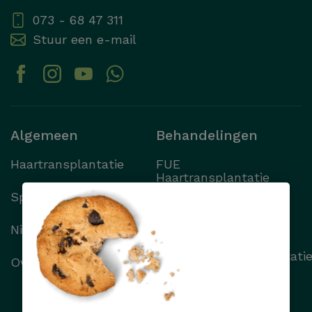
073 - 68 47 311
ZOEKEN
Stuur een e-mail
Algemeen
Behandelingen
Haartransplantatie
FUE
Haartransplantatie
Specialisten
FUT
Haartransplantatie
Nieuws
Wenkbrauwtransplantati
Over Transhair
Alle behandelingen