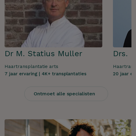
Hoe kunnen we je
helpen?
Dr M. Statius Muller
Drs. F
Haartransplantatie arts
Haartrans
ZOEKEN
7 jaar ervaring | 4K+ transplantaties
20 jaar er
Ontmoet alle specialisten