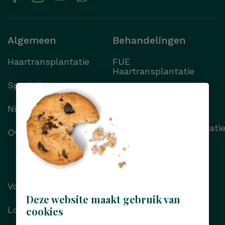
Algemeen
Behandelingen
Haartransplantatie
FUE
Haartransplantatie
Specialisten
FUT
Haartransplantatie
Nieuws
Wenkbrauwtransplantati
Over Transhair
Alle behandelingen
Voor/na foto’s
Deze website maakt gebruik van
Locaties
cookies